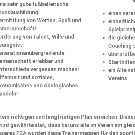
ine sehr gute fußballerische
rundausbildung!
einen ver
ermittlung von Werten, Spaß und
einheitlich
ameradschaft!
Spielprinzi
örderung von Talent, Wille und
die gleiche
eamgeist!
Coaching 
enerationenübergreifende
überprüfb
emeinschaft erlebbar und
Starthilfe
nterschiede vergessen machen!
ein Allein
ffenheit und soziales,
Vereins
konomisches und ökologisches
andeln!
t dem
richtigen
und
langfristigen
Plan
erreichen. Dieser
ird gewährleistet, dass bei uns alle im Verein am
glei
 unseres FCA wurden diese Trainermappen für den spor