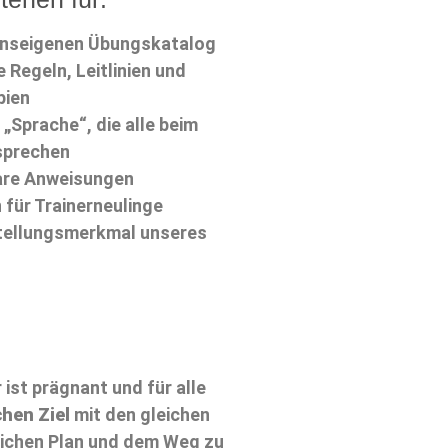
einseigenen Übungskatalog
e Regeln, Leitlinien und
pien
 „Sprache“, die alle beim
sprechen
are Anweisungen
n für Trainerneulinge
stellungsmerkmal unseres
 ist prägnant und für alle
chen Ziel
mit den gleichen
tlichen Plan und dem Weg zu