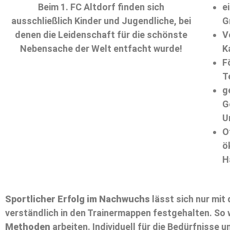
Beim 1. FC Altdorf finden sich
e
ausschließlich Kinder und Jugendliche, bei
G
denen die Leidenschaft für die schönste
V
Nebensache der Welt entfacht wurde!
K
F
T
g
G
U
O
ö
H
Sportlicher Erfolg im Nachwuchs
lässt sich nur mi
verständlich in den Trainermappen festgehalten. So w
Methoden
arbeiten. Individuell für die Bedürfnisse