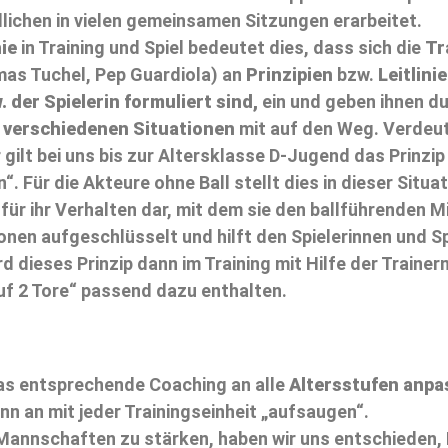
dlichen in vielen gemeinsamen Sitzungen erarbeitet.
ie
in Training und Spiel bedeutet dies, dass sich die
Tr
mas Tuchel, Pep Guardiola) an
Prinzipien
bzw.
Leitlini
. der Spielerin formuliert sind,
ein und geben ihnen du
 verschiedenen Situationen
mit auf den Weg. Verdeut
gilt bei uns bis zur Altersklasse D-Jugend das Prinzip
. Für die Akteure ohne Ball stellt dies in dieser Situa
für ihr Verhalten dar, mit dem sie den ballführenden M
nen aufgeschlüsselt und hilft den Spielerinnen und Spi
 dieses Prinzip dann im Training mit Hilfe der Trainerm
uf 2 Tore“ passend dazu enthalten.
das entsprechende Coaching an alle
Altersstufen anpa
n an mit jeder Trainingseinheit „aufsaugen“.
nnschaften zu stärken, haben wir uns entschieden, Lei