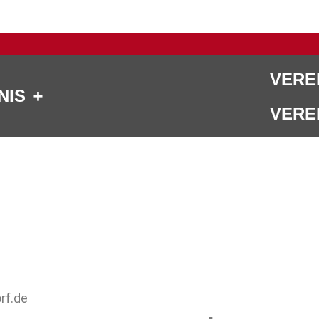
VERE
NIS
VERE
rf.de